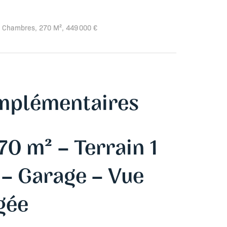
 Chambres, 270 M², 449 000 €
mplémentaires
70 m² – Terrain 1
 – Garage – Vue
gée