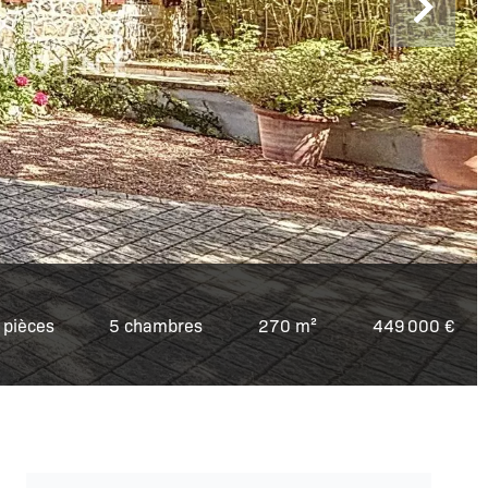
 pièces
5 chambres
270 m²
449 000 €