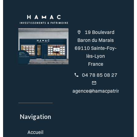
19 Boulevard
Baron du Marais
69110 Sainte-Foy-
lès-Lyon
France
04 78 85 08 27
agence@hamacpatrimoine.c
Navigation
Accueil