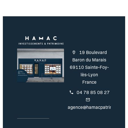
19 Boulevard
Baron du Marais
69110 Sainte-Foy-
lès-Lyon
France
04 78 85 08 27
agence@hamacpatrimoine.c