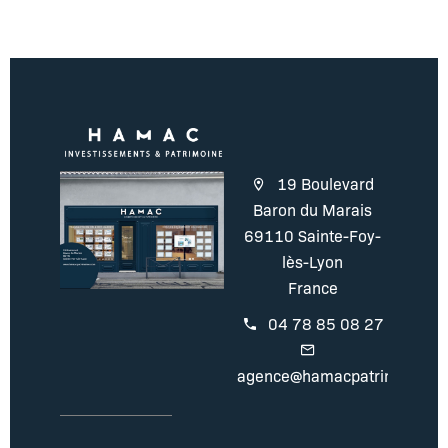
19 Boulevard
Baron du Marais
69110 Sainte-Foy-
lès-Lyon
France
04 78 85 08 27
agence@hamacpatrimoine.c