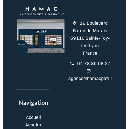
19 Boulevard
Baron du Marais
69110 Sainte-Foy-
lès-Lyon
France
04 78 85 08 27
agence@hamacpatrimoine.c
Navigation
Accueil
Acheter