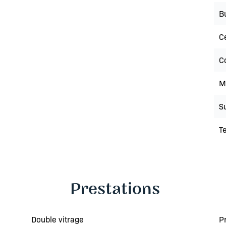
B
C
C
M
S
T
Prestations
Double vitrage
P