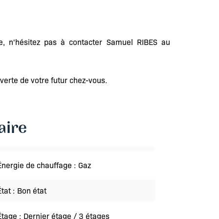
te, n'hésitez pas à contacter Samuel RIBES au
erte de votre futur chez-vous.
ire
Énergie de chauffage
Gaz
État
Bon état
Étage
Dernier étage / 3 étages