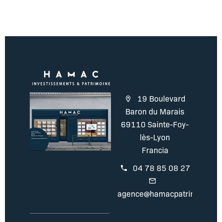
19 Boulevard
Baron du Marais
69110 Sainte-Foy-
lès-Lyon
Francia
04 78 85 08 27
agence@hamacpatrimoine.c