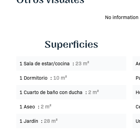
Otros visuales
No information 
Superficies
1 Sala de estar/cocina
23 m²
A
1 Dormitorio
10 m²
P
1 Cuarto de baño con ducha
2 m²
H
1 Aseo
2 m²
C
1 Jardín
28 m²
U