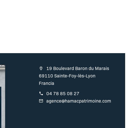
19 Boulevard Baron du Marais
69110 Sainte-Foy-lès-Lyon
Francia
04 78 85 08 27
agence@hamacpatrimoine.com