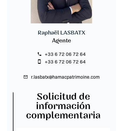
Raphaël LASBATX
Agente
+33 6 72 06 72 64
+33 6 72 06 72 64
r.lasbatx@hamacpatrimoine.com
Solicitud de
información
complementaria