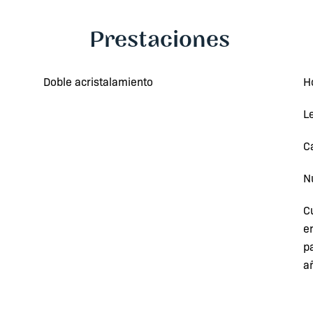
Prestaciones
Doble acristalamiento
H
L
C
N
C
e
pa
a