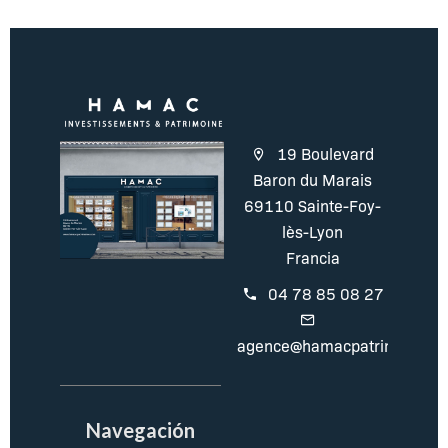
19 Boulevard
Baron du Marais
69110 Sainte-Foy-
lès-Lyon
Francia
04 78 85 08 27
agence@hamacpatrimoine.c
Navegación