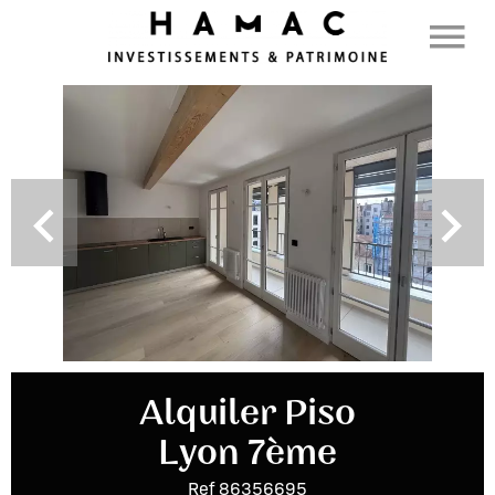
Alquiler Piso
Lyon 7ème
Ref 86356695