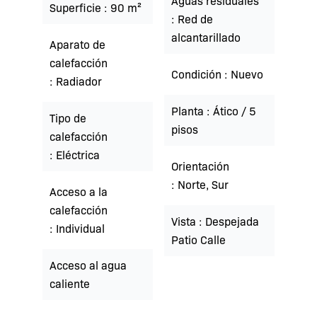
Aguas residuales
Superficie
90 m²
Red de
alcantarillado
Aparato de
calefacción
Condición
Nuevo
Radiador
Planta
Ático / 5
Tipo de
pisos
calefacción
Eléctrica
Orientación
Norte, Sur
Acceso a la
calefacción
Vista
Despejada
Individual
Patio Calle
Acceso al agua
caliente