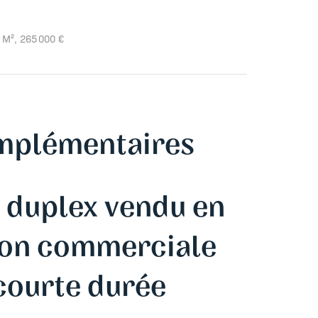
 M², 265 000 €
mplémentaires
 duplex vendu en
tion commerciale
courte durée