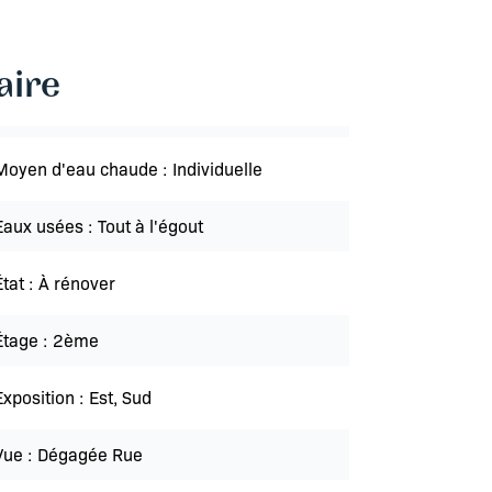
ire
Moyen d'eau chaude
Individuelle
Eaux usées
Tout à l'égout
État
À rénover
Étage
2ème
Exposition
Est, Sud
Vue
Dégagée Rue