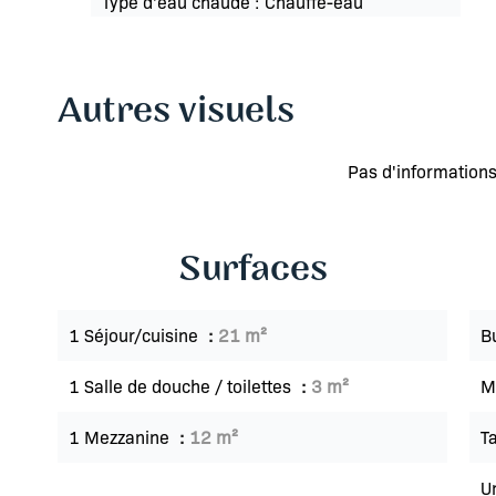
Type d'eau chaude
Chauffe-eau
Autres visuels
Pas d'informations
Surfaces
1 Séjour/cuisine
21 m²
B
1 Salle de douche / toilettes
3 m²
M
1 Mezzanine
12 m²
Ta
U