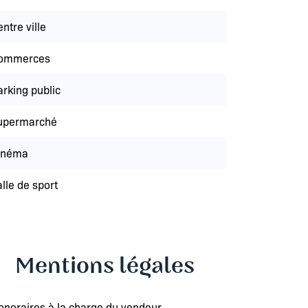
ntre ville
ommerces
arking public
upermarché
inéma
lle de sport
Mentions légales
onoraires à la charge du vendeur