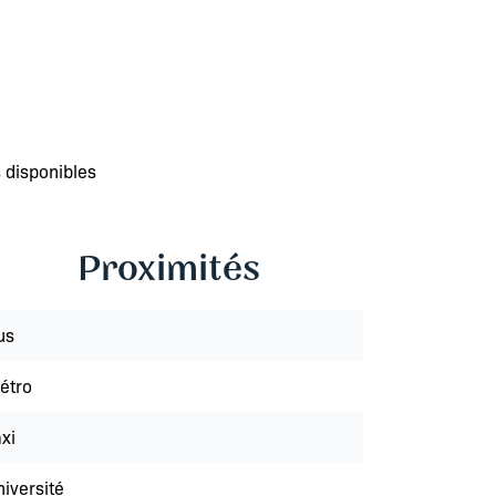
 disponibles
Proximités
us
étro
xi
niversité