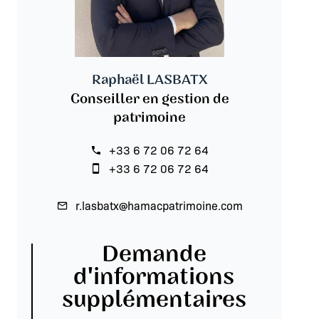
Raphaël LASBATX
Conseiller en gestion de
patrimoine
+33 6 72 06 72 64
+33 6 72 06 72 64
r.lasbatx@hamacpatrimoine.com
Demande
d'informations
supplémentaires