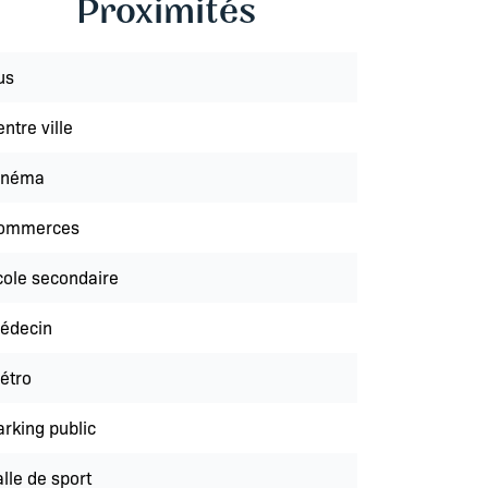
Proximités
us
ntre ville
inéma
ommerces
cole secondaire
édecin
étro
arking public
lle de sport