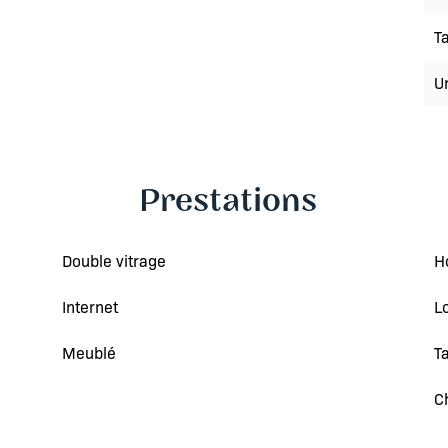
Ta
U
Prestations
Double vitrage
H
Internet
L
Meublé
T
C