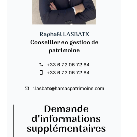
Raphaël LASBATX
Conseiller en gestion de
patrimoine
+33 6 72 06 72 64
+33 6 72 06 72 64
r.lasbatx@hamacpatrimoine.com
Demande
d'informations
supplémentaires