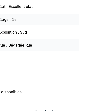
État
Excellent état
Étage
1er
Exposition
Sud
Vue
Dégagée Rue
 disponibles