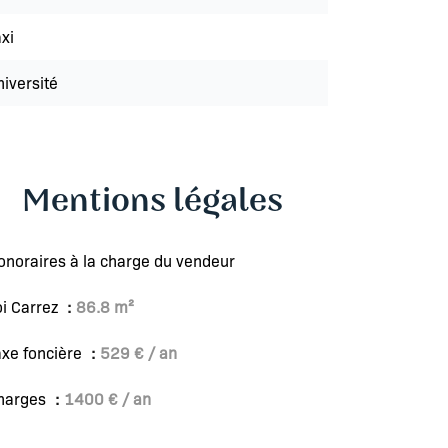
xi
niversité
Mentions légales
onoraires à la charge du vendeur
oi Carrez
86.8 m²
axe foncière
529 € / an
harges
1400 € / an