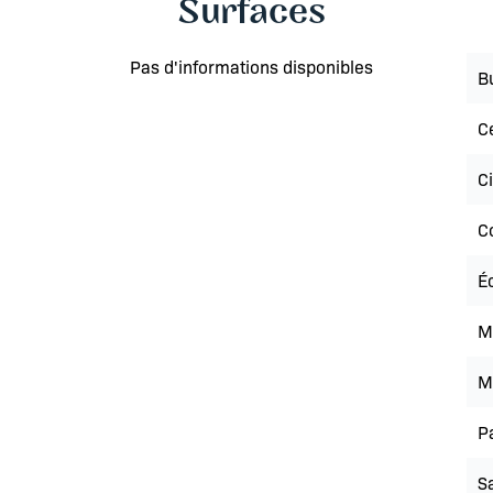
Surfaces
Pas d'informations disponibles
B
Ce
C
C
É
M
M
P
Sa