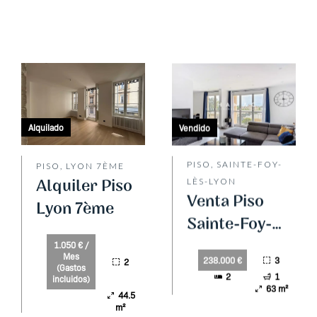
Alquilado
Vendido
PISO, SAINTE-FOY-
PISO, LYON 7ÈME
Alquiler Piso
LÈS-LYON
Venta Piso
Lyon 7ème
Sainte-Foy-
lès-Lyon
1.050 € /
Mes
3
238.000 €
2
(Gastos
2
1
incluidos)
63 m²
44.5
m²