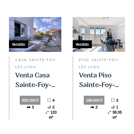
Vendido
Vendido
CASA, SAINTE-FOY-
PISO, SAINTE-FOY-
LÈS-LYON
LÈS-LYON
Venta Casa
Venta Piso
Sainte-Foy-
Sainte-Foy-
lès-Lyon
lès-Lyon
4
3
650.000 €
198.000 €
3
2
2
1
120
56.35
m²
m²