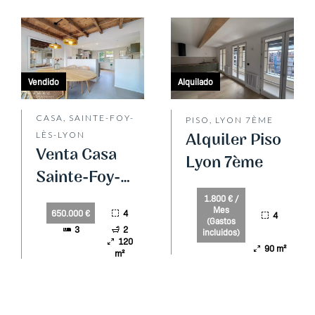
Vendido
Alquilado
CASA, SAINTE-FOY-
PISO, LYON 7ÈME
LÈS-LYON
Alquiler Piso
Venta Casa
Lyon 7ème
Sainte-Foy-
lès-Lyon
1.800 € /
Mes
4
650.000 €
4
(Gastos
3
2
incluidos)
120
90 m²
m²