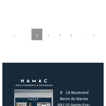
1
2
3
4
19 Boulevard
Baron du Marais
69110 Sainte-Foy-