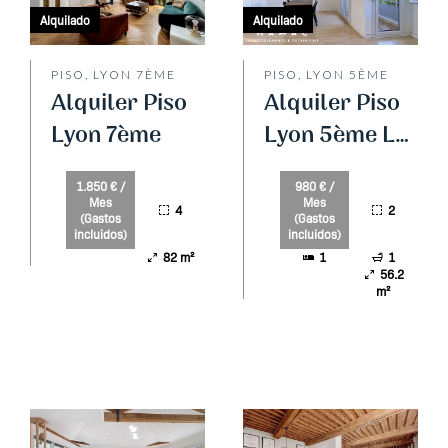
Alquilado
Alquilado
PISO, LYON 7ÈME
PISO, LYON 5ÈME
Alquiler Piso
Alquiler Piso
Lyon 7ème
Lyon 5ème Le
Point du Jour
1.850 € /
980 € /
Mes
Mes
4
2
(Gastos
(Gastos
incluidos)
incluidos)
82 m²
1
1
56.2
m²