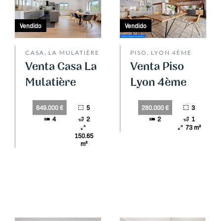
Vendido
Vendido
CASA, LA MULATIÈRE
PISO, LYON 4ÈME
Venta Casa La
Venta Piso
Mulatière
Lyon 4ème
5
3
649.000 €
280.000 €
4
2
2
1
73 m²
150.65
m²