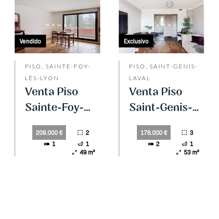
Vendido
Exclusivo
PISO, SAINTE-FOY-
PISO, SAINT-GENIS-
LÈS-LYON
LAVAL
Venta Piso
Venta Piso
Sainte-Foy-
Saint-Genis-
lès-Lyon
Laval
2
3
209.000 €
178.000 €
1
1
2
1
49 m²
53 m²