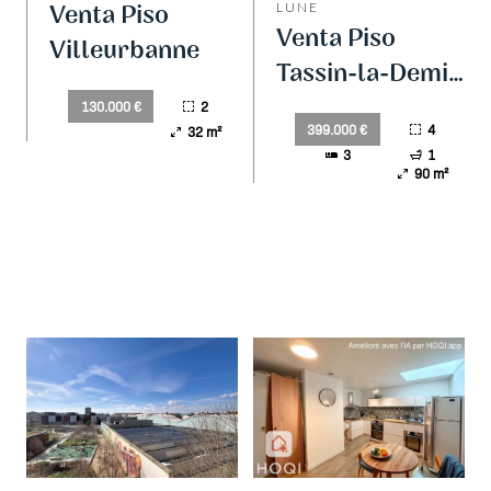
Venta Piso
LUNE
Venta Piso
Villeurbanne
Tassin-la-Demi-
Lune
2
130.000 €
4
399.000 €
32 m²
3
1
90 m²