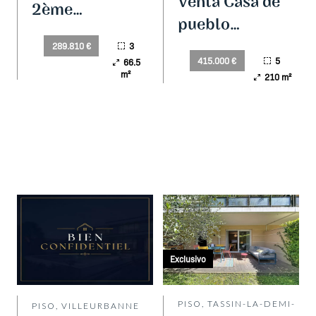
Venta Casa de
2ème
pueblo
Montrochet
Francheville
3
289.810 €
5
415.000 €
66.5
m²
210 m²
Exclusivo
PISO, TASSIN-LA-DEMI-
PISO, VILLEURBANNE