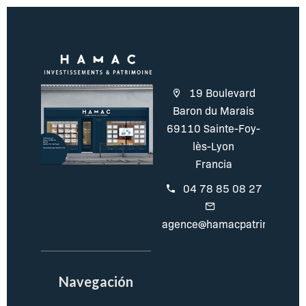
19 Boulevard
Baron du Marais
69110 Sainte-Foy-
lès-Lyon
Francia
04 78 85 08 27
agence@hamacpatrimoine.c
Navegación