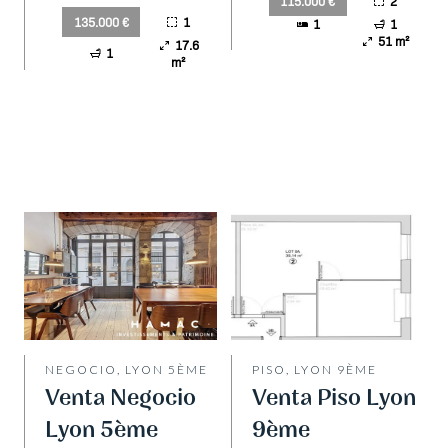
Bénite
2
115.000 €
1
135.000 €
1
1
51 m²
17.6
1
m²
NEGOCIO, LYON 5ÈME
PISO, LYON 9ÈME
Venta Negocio
Venta Piso Lyon
Lyon 5ème
9ème