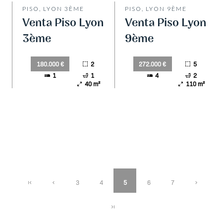
PISO, LYON 3ÈME
PISO, LYON 9ÈME
Venta Piso Lyon
Venta Piso Lyon
3ème
9ème
2
5
180.000 €
272.000 €
1
1
4
2
40 m²
110 m²
3
4
5
6
7