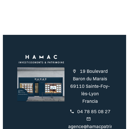
19 Boulevard
Baron du Marais
69110 Sainte-Foy-
lès-Lyon
Francia
04 78 85 08 27
agence@hamacpatrimoine.c