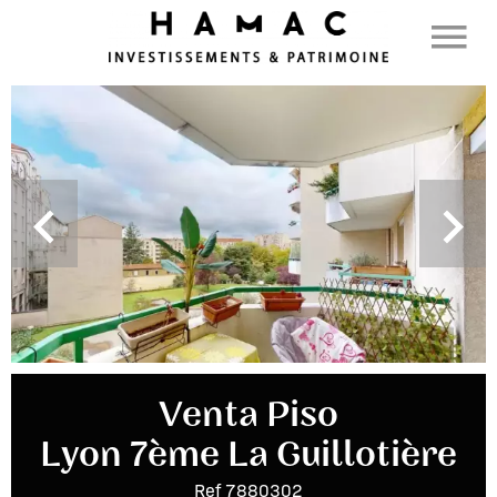
Venta Piso
Lyon 7ème La Guillotière
Ref 7880302