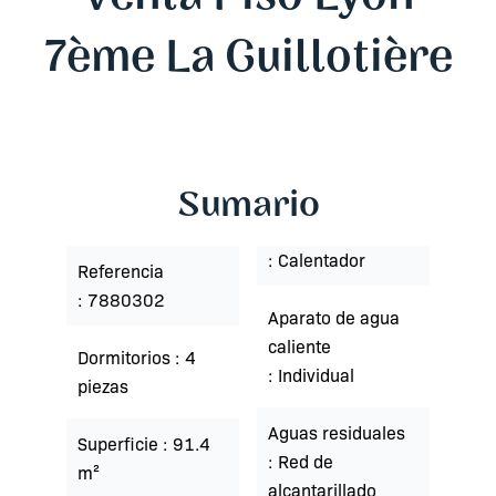
7ème La Guillotière
Sumario
Calentador
Referencia
7880302
Aparato de agua
caliente
Dormitorios
4
Individual
piezas
Aguas residuales
Superficie
91.4
Red de
m²
alcantarillado