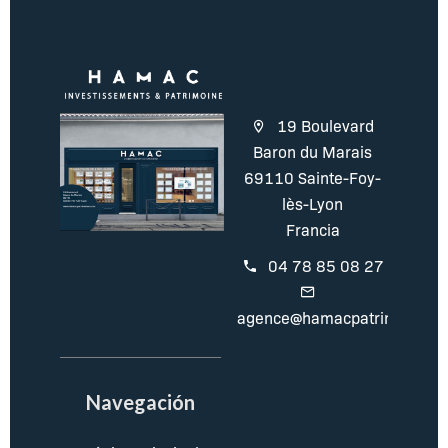
19 Boulevard
Baron du Marais
69110 Sainte-Foy-
lès-Lyon
Francia
04 78 85 08 27
agence@hamacpatrimoine.c
Navegación