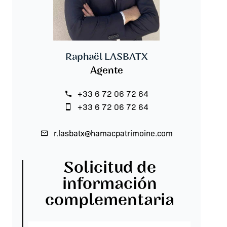
Raphaël LASBATX
Agente
+33 6 72 06 72 64
+33 6 72 06 72 64
r.lasbatx@hamacpatrimoine.com
Solicitud de
información
complementaria