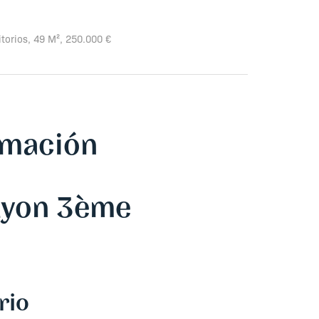
torios, 49 M², 250.000 €
rmación
Lyon 3ème
rio