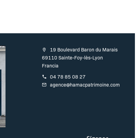
19 Boulevard Baron du Marais
69110 Sainte-Foy-lès-Lyon
Francia
04 78 85 08 27
agence@hamacpatrimoine.com