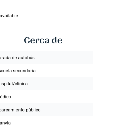
available
Cerca de
arada de autobús
scuela secundaria
spital/clínica
édico
parcamiento público
ranvía