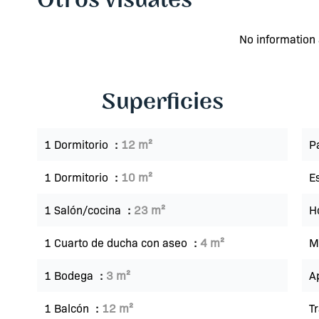
Otros visuales
No information 
Superficies
1 Dormitorio
12 m²
P
1 Dormitorio
10 m²
E
1 Salón/cocina
23 m²
Ho
1 Cuarto de ducha con aseo
4 m²
M
1 Bodega
3 m²
A
1 Balcón
12 m²
T