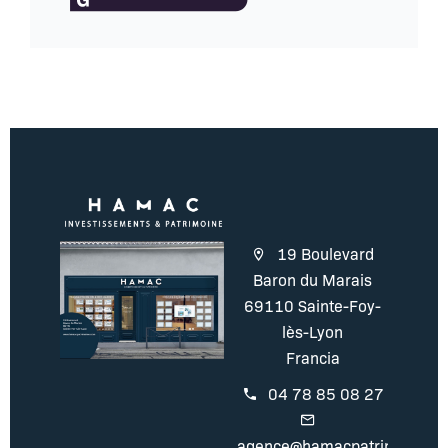
19 Boulevard
Baron du Marais
69110 Sainte-Foy-
lès-Lyon
Francia
04 78 85 08 27
agence@hamacpatrimoine.c