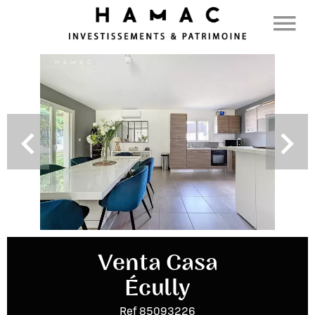
Venta Casa
Écully
Ref 85093226